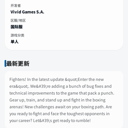
开发者
Vivid Games S.A.
区服/地区
国际服
游戏分类
单人
最新更新
Fighters! In the latest update &quot;Enter the new
era&quot;. We&#39;re adding a bunch of bug fixes and
technical improvements to the game that pack a punch.
Gear up, train, and stand up and fight in the boxing
arenas! New challenges await on your boxing path. Are
you ready to fight and face the toughest opponents in
your career? Let&#39;s get ready to rumble!