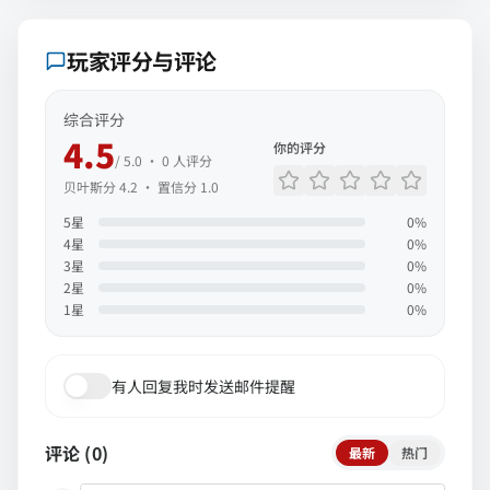
玩家评分与评论
综合评分
4.5
你的评分
/ 5.0 ·
0
人评分
贝叶斯分
4.2
· 置信分
1.0
5
星
0
%
4
星
0
%
3
星
0
%
2
星
0
%
1
星
0
%
有人回复我时发送邮件提醒
评论 (
0
)
最新
热门