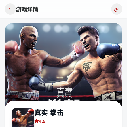
跳到主要内容
游戏详情
真实 拳击
4.5