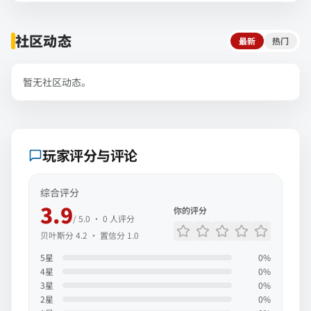
社区动态
最新
热门
暂无社区动态。
玩家评分与评论
综合评分
3.9
你的评分
/ 5.0 ·
0
人评分
贝叶斯分
4.2
· 置信分
1.0
5
星
0
%
4
星
0
%
3
星
0
%
2
星
0
%