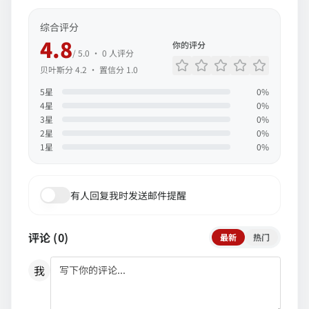
综合评分
4.8
你的评分
/ 5.0 ·
0
人评分
贝叶斯分
4.2
· 置信分
1.0
5
星
0
%
4
星
0
%
3
星
0
%
2
星
0
%
1
星
0
%
有人回复我时发送邮件提醒
评论 (
0
)
最新
热门
我