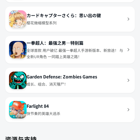
カードキャプターさくら：思い出の键
樱花微缩模型系列
一拳超人：最强之男—特别篇
全球首款 用户破亿 最强一拳超人手游新版本、新旅途！ 与
全新UR角色 一同踏上英雄之路！
Garden Defense: Zombies Games
成长、组合、消灭殭尸！
Farlight 84
快节奏的英雄大逃杀
资源与支持