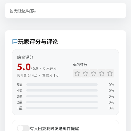
暂无社区动态。
玩家评分与评论
综合评分
5.0
你的评分
/ 5.0 ·
0
人评分
贝叶斯分
4.2
· 置信分
1.0
5
星
0
%
4
星
0
%
3
星
0
%
2
星
0
%
1
星
0
%
有人回复我时发送邮件提醒