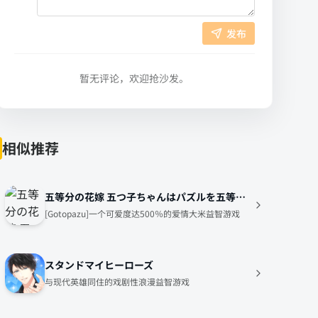
发布
暂无评论，欢迎抢沙发。
相似推荐
五等分の花嫁 五つ子ちゃんはパズルを五等分できない。ごとぱず
[Gotopazu]一个可爱度达500％的爱情大米益智游戏
スタンドマイヒーローズ
与现代英雄同住的戏剧性浪漫益智游戏