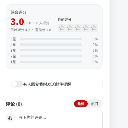
综合评分
3.0
你的评分
/ 5.0 ·
0
人评分
贝叶斯分
4.2
· 置信分
1.0
5
星
0
%
4
星
0
%
3
星
0
%
2
星
0
%
1
星
0
%
有人回复我时发送邮件提醒
评论 (
0
)
最新
热门
我