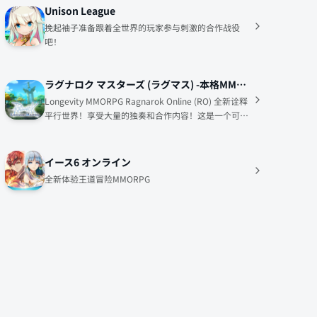
Unison League
挽起袖子准备跟着全世界的玩家参与刺激的合作战役
吧！
ラグナロク マスターズ (ラグマス) -本格MMORPG-
Longevity MMORPG Ragnarok Online (RO) 全新诠释
平行世界！享受大量的独奏和合作内容！这是一个可爱
的世界，所以你可以享受拍照！
イース6 オンライン
全新体验王道冒险MMORPG