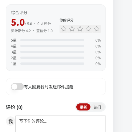
综合评分
5.0
你的评分
/ 5.0 ·
0
人评分
贝叶斯分
4.2
· 置信分
1.0
5
星
0
%
4
星
0
%
3
星
0
%
2
星
0
%
1
星
0
%
有人回复我时发送邮件提醒
评论 (
0
)
最新
热门
我