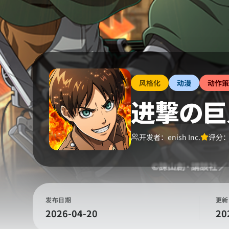
风格化
动漫
动作策
进撃の巨人 
开发者：
enish Inc.
评分
发布日期
更新
2026-04-20
20