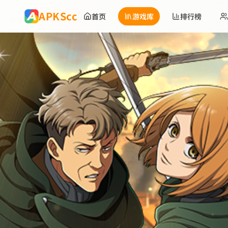
跳到主要内容
APKScc
首页
游戏库
排行榜