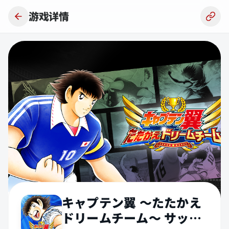
跳到主要内容
游戏详情
キャプテン翼 ～たたかえ
ドリームチーム～ サッカ