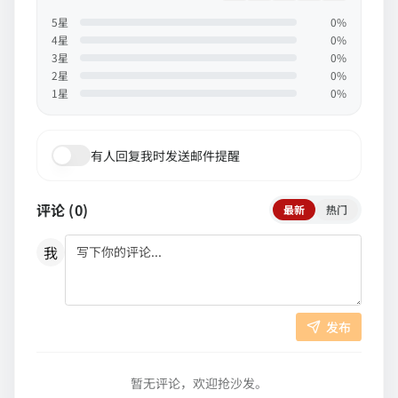
5
星
0
%
4
星
0
%
3
星
0
%
2
星
0
%
1
星
0
%
有人回复我时发送邮件提醒
评论 (
0
)
最新
热门
我
发布
暂无评论，欢迎抢沙发。