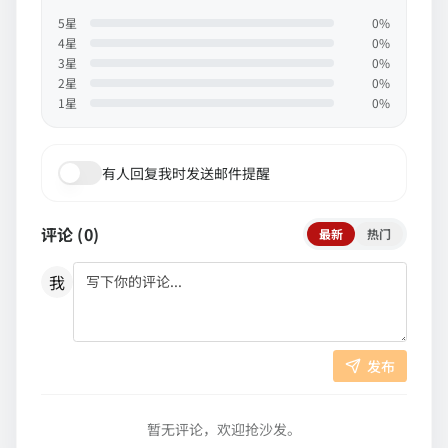
5
星
0
%
4
星
0
%
3
星
0
%
2
星
0
%
1
星
0
%
有人回复我时发送邮件提醒
评论 (
0
)
最新
热门
我
发布
暂无评论，欢迎抢沙发。