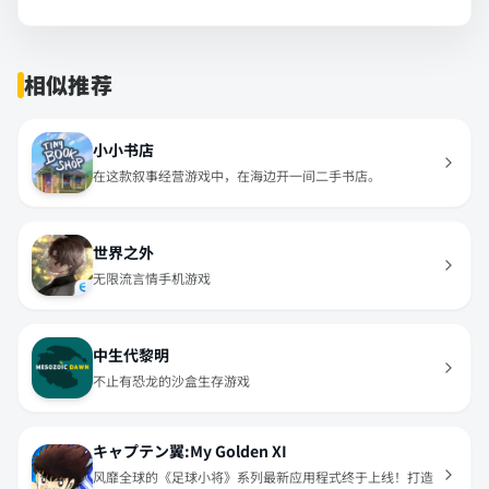
相似推荐
小小书店
在这款叙事经营游戏中，在海边开一间二手书店。
世界之外
无限流言情手机游戏
中生代黎明
不止有恐龙的沙盒生存游戏
キャプテン翼:My Golden XI
风靡全球的《足球小将》系列最新应用程式终于上线！打造