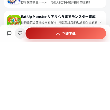
你专属的黄金十一人，与强大的对手展开精彩的比赛！
Eat Up Monster リアルな食事でモンスター育成
你的饭菜会变成怪物的食物！在这款全新的以食物为主题的
怪物养成和战斗游戏中，拍照、养成、战斗，尽情享受健康
美食带来的乐趣吧！
立即下载
资源与支持
APKS 官方交流群
打开
游戏充值
打开
谷歌账号购买
打开