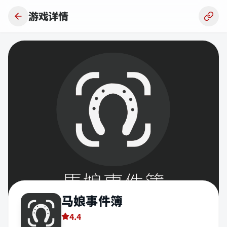
跳到主要内容
游戏详情
马娘事件簿
4.4