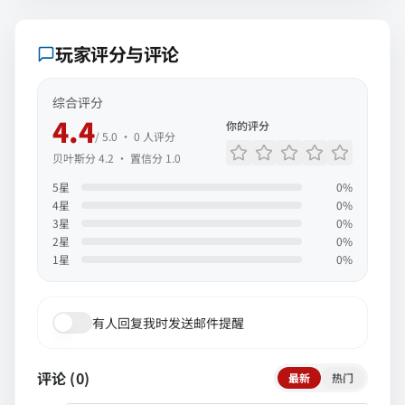
玩家评分与评论
综合评分
4.4
你的评分
/ 5.0 ·
0
人评分
贝叶斯分
4.2
· 置信分
1.0
5
星
0
%
4
星
0
%
3
星
0
%
2
星
0
%
1
星
0
%
有人回复我时发送邮件提醒
评论 (
0
)
最新
热门