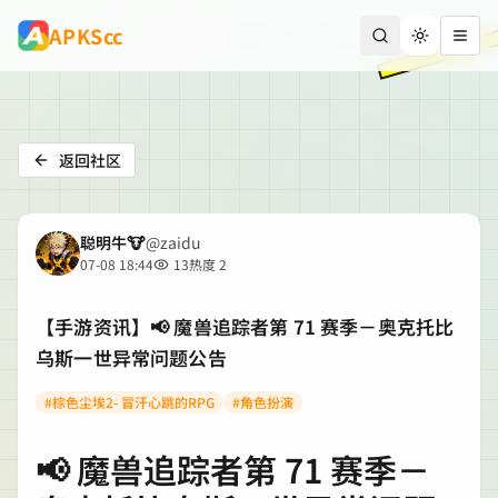
跳到主要内容
APKScc
切换主题
打开
返回社区
聪明牛🐮
@
zaidu
07-08 18:44
13
热度
2
【手游资讯】📢 魔兽追踪者第 71 赛季－奥克托比
乌斯一世异常问题公告
#
棕色尘埃2- 冒汗心跳的RPG
#
角色扮演
帖子正文与玩家讨论内容
📢 魔兽追踪者第 71 赛季－