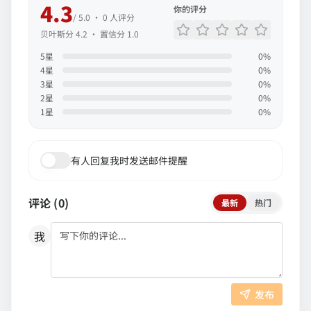
4.3
你的评分
/ 5.0 ·
0
人评分
贝叶斯分
4.2
· 置信分
1.0
5
星
0
%
4
星
0
%
3
星
0
%
2
星
0
%
1
星
0
%
有人回复我时发送邮件提醒
评论 (
0
)
最新
热门
我
发布