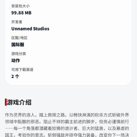
安装包大小
99.88 MB
开发者
Unnamed Studios
区服/地区
国际服
游戏分类
动作
可用下载渠道
2 个
游戏介绍
作为灵界的浪人，踏上救赎之路，以畅快淋漓的砍杀方式斩破外界
领域中酝酿的邪恶。阻止不祥的霸主前进的脚步，但务必谨慎前行
——每一个角落都潜藏着狡猾的诡计者、巨大的猛兽，以及暴虐的
国王，考验你的意志。斩倒强敌并掠夺强力装备，改变你下一场决