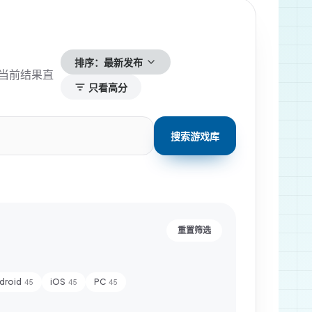
排序：
最新发布
当前结果直
只看高分
搜索游戏库
重置筛选
droid
iOS
PC
45
45
45