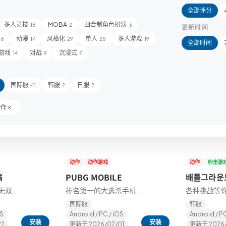
全部评分
多人竞技
MOBA
回合制角色扮演
18
2
3
更新时间
动漫
风格化
单人
多人游戏
6
17
29
25
19
全部时间
游戏
对战
沉浸式
14
9
7
国际服
韩服
日服
41
2
2
动作
动作
动作游戏
动作
射击游
★
★
4.3
4.4
霸
PUBG MOBILE
배틀그라운
无双
排名第一的大逃杀手机
各种挑战等
游戏! 全球超过十亿竞技
验奥林匹斯
国际服
韩服
玩家首选!
独特战斗！
OS
Android / PC / iOS
Android / PC
安装
安装
22
更新于
2026/07/01
更新于
2026