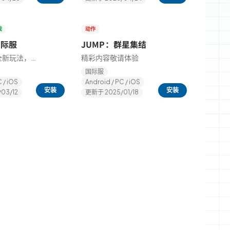
戏
动作
★
5.0
国际服
JUMP：群星集结
全新玩法，
精彩内容敬请体验
由！
国际服
 / iOS
Android / PC / iOS
安装
安装
/03/12
更新于
2025/01/18