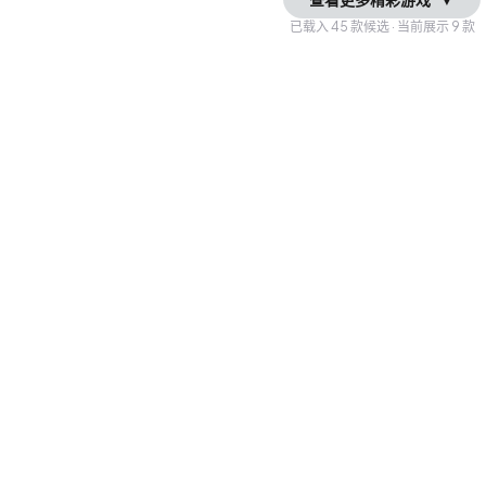
已载入
45
款候选 · 当前展示
9
款