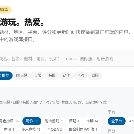
游戏库
游玩。热爱。
题材、地区、平台、评分和更新时间快速筛到真正可玩的内容，
中的游戏库接口。
合推荐
国际服
日服
韩服
动作
卡牌
冒险
服 / 日服 / 韩服 / 动作 / 卡牌 / 冒险
· 共载入
45
款，当前命中
9
款
平台
角色扮演
动作
射击游戏
策略
卡牌
全平台
An
36
18
7
4
14
休闲
多人竞技
MOBA
回合制角色扮演
8
18
2
3
评分