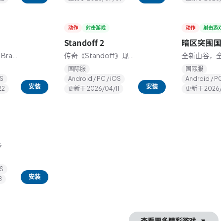
动作
射击游戏
动作
射击游
★
★
3.0
3.0
Standoff 2
暗区突围
! Brawl
传奇《Standoff》现在
全新山谷，
以充满动作的第一人称
体验战术自
国际服
国际服
le
射击游戏形式登场了!
OS
Android / PC / iOS
Android / PC
安装
安装
22
更新于
2026/04/11
更新于
2026
Treat
步
OS
安装
8
查看更多精彩游戏
▼