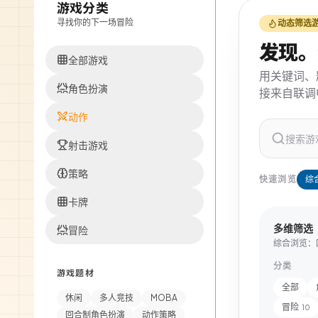
游戏分类
寻找你的下一场冒险
动态筛选
发现。
全部游戏
用关键词、
角色扮演
接来自联调
动作
射击游戏
策略
快速浏览
综
卡牌
多维筛选
冒险
综合浏览：国际
分类
游戏题材
全部
休闲
多人竞技
MOBA
冒险
10
回合制角色扮演
动作策略