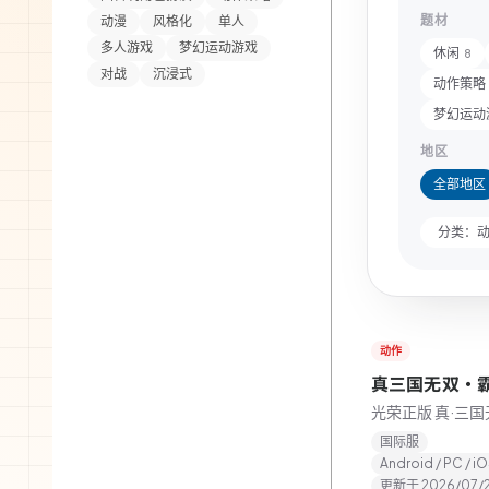
题材
动漫
风格化
单人
多人游戏
梦幻运动游戏
休闲
8
对战
沉浸式
动作策略
梦幻运动
地区
全部地区
分类：
动作
★
5.0
真三国无双・
光荣正版 真·三国
国际服
Android / PC / i
更新于
2026/07/