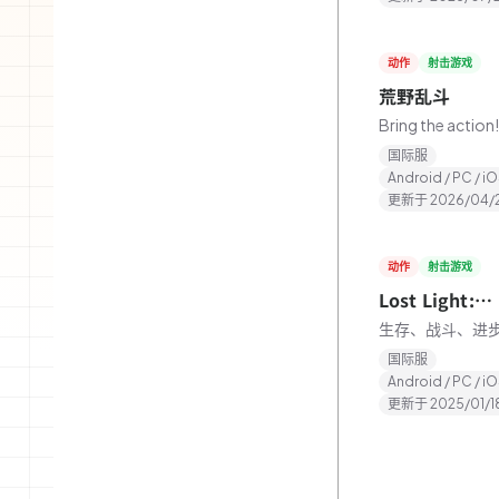
动作
射击游戏
★
5.0
荒野乱斗
Bring the action
for the glory in
国际服
multiplayer batt
Android / PC / i
royale games.
更新于
2026/04/
动作
射击游戏
★
3.0
Lost Light:
Weapon Skin 
生存、战斗、进
国际服
Android / PC / i
更新于
2025/01/1