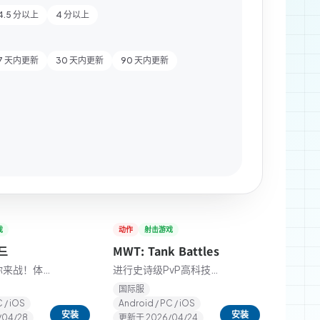
4.5 分以上
4 分以上
7 天内更新
30 天内更新
90 天内更新
戏
动作
射击游戏
★
3.0
드
MWT: Tank Battles
你来战！体
进行史诗级PvP高科技
主题模式的
坦克大战，还有无人机
国际服
与战机！
 / iOS
Android / PC / iOS
安装
安装
/04/28
更新于
2026/04/24