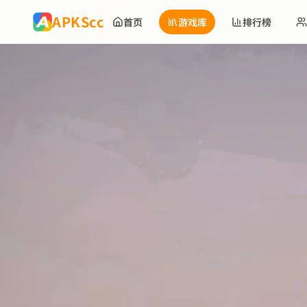
跳到主要内容
APKScc
首页
游戏库
排行榜