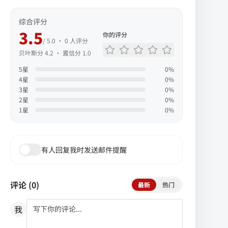
综合评分
3.5
你的评分
/ 5.0 ·
0
人评分
贝叶斯分
4.2
· 置信分
1.0
5
星
0
%
4
星
0
%
3
星
0
%
2
星
0
%
1
星
0
%
有人回复我时发送邮件提醒
评论 (
0
)
最新
热门
我