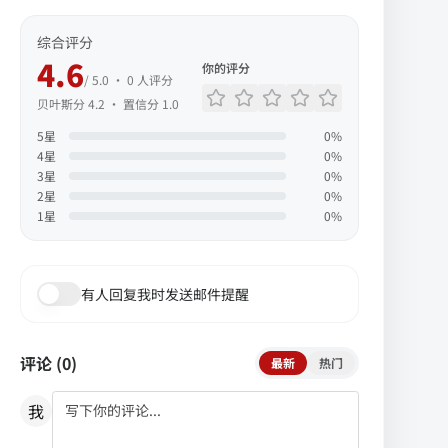
综合评分
4.6
你的评分
/ 5.0 ·
0
人评分
贝叶斯分
4.2
· 置信分
1.0
5
星
0
%
4
星
0
%
3
星
0
%
2
星
0
%
1
星
0
%
有人回复我时发送邮件提醒
评论 (
0
)
最新
热门
我