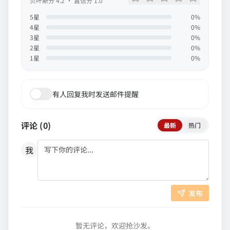
贝叶斯分
4.2
· 置信分
1.0
5
星
0
%
4
星
0
%
3
星
0
%
2
星
0
%
1
星
0
%
有人回复我时发送邮件提醒
评论 (
0
)
最新
热门
我
发布
暂无评论，欢迎抢沙发。