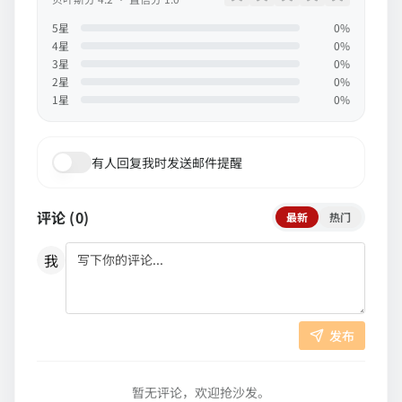
5
星
0
%
4
星
0
%
3
星
0
%
2
星
0
%
1
星
0
%
有人回复我时发送邮件提醒
评论 (
0
)
最新
热门
我
发布
暂无评论，欢迎抢沙发。