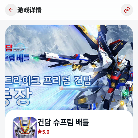
跳到主要内容
游戏详情
건담 슈프림 배틀
5.0