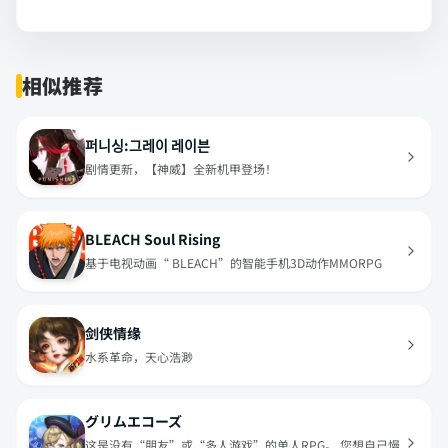
相似推荐
퍼니싱:그레이 레이븐
剧情更新，【神威】全新机甲登场！
BLEACH Soul Rising
基于电视动画“ BLEACH”的智能手机3D动作MMORPG
剑侠情缘
水系革命，天心浩渺
グリムエコーズ
这是没有“朋友”或“多人游戏”的单人RPG。 您想自己慢