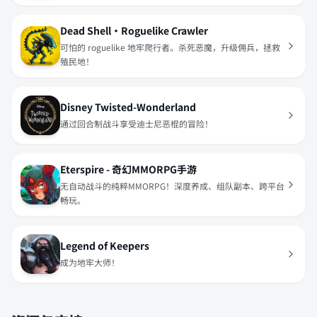
Dead Shell・Roguelike Crawler
可怕的 roguelike 地牢爬行者。杀死恶魔，升级佣兵，拯救
殖民地！
Disney Twisted-Wonderland
通过回合制战斗享受迪士尼恶棍的冒险！
Eterspire - 奇幻MMORPG手游
无自动战斗的纯粹MMORPG！深度养成、组队副本、跨平台
畅玩。
Legend of Keepers
成为地牢大师！