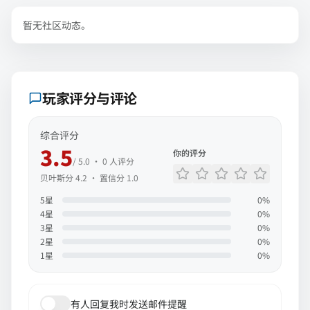
暂无社区动态。
玩家评分与评论
综合评分
3.5
你的评分
/ 5.0 ·
0
人评分
贝叶斯分
4.2
· 置信分
1.0
5
星
0
%
4
星
0
%
3
星
0
%
2
星
0
%
1
星
0
%
有人回复我时发送邮件提醒