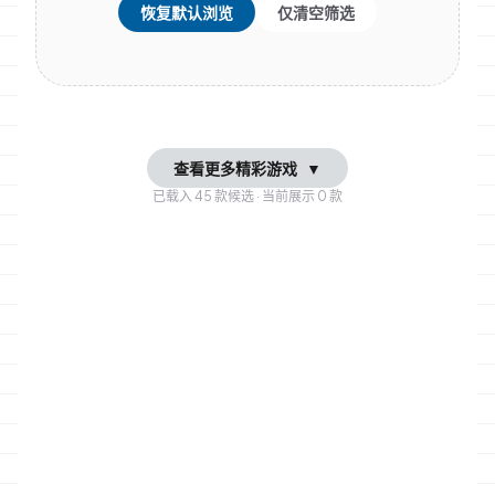
恢复默认浏览
仅清空筛选
查看更多精彩游戏
▼
已载入
45
款候选 · 当前展示
0
款