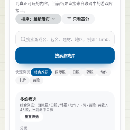
到真正可玩的内容，当前结果直接来自联调中的游戏库
接口。
排序：
最新发布
只看高分
搜索游戏库
快速浏览
综合推荐
国际服
日服
韩服
动作
卡牌
冒险
多维筛选
综合浏览：国际服 / 日服 / 韩服 / 动作 / 卡牌 / 冒险
· 共载入
45
款，当前命中
0
款
重置筛选
分类