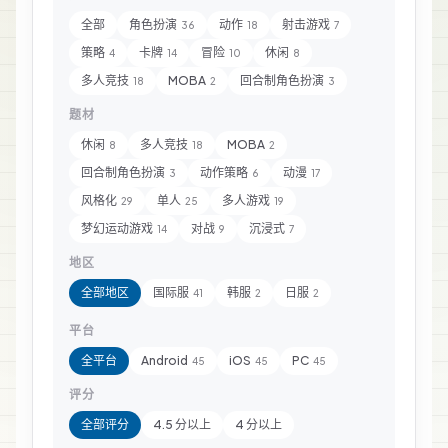
全部
角色扮演
动作
射击游戏
36
18
7
策略
卡牌
冒险
休闲
4
14
10
8
多人竞技
MOBA
回合制角色扮演
18
2
3
题材
休闲
多人竞技
MOBA
8
18
2
回合制角色扮演
动作策略
动漫
3
6
17
风格化
单人
多人游戏
29
25
19
梦幻运动游戏
对战
沉浸式
14
9
7
地区
全部地区
国际服
韩服
日服
41
2
2
平台
全平台
Android
iOS
PC
45
45
45
评分
全部评分
4.5 分以上
4 分以上