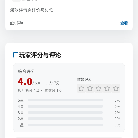
游戏详情页评价与讨论
0
0
查看
玩家评分与评论
综合评分
4.0
你的评分
/ 5.0 ·
0
人评分
贝叶斯分
4.2
· 置信分
1.0
5
星
0
%
4
星
0
%
3
星
0
%
2
星
0
%
1
星
0
%