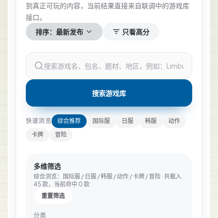
到真正可玩的内容，当前结果直接来自联调中的游戏库
接口。
排序：
最新发布
只看高分
搜索游戏库
快速浏览
综合推荐
国际服
日服
韩服
动作
卡牌
冒险
多维筛选
综合浏览：国际服 / 日服 / 韩服 / 动作 / 卡牌 / 冒险
· 共载入
45
款，当前命中
0
款
重置筛选
分类