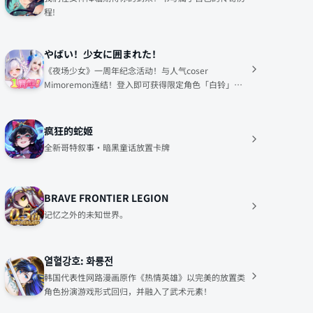
程!
やばい！少女に囲まれた！
《夜场少女》一周年纪念活动！与人气coser
Mimoremon连结！登入即可获得限定角色「白铃」、
10连抽、LR角色选择箱x1以及2026钻石！
疯狂的蛇姬
全新哥特叙事·暗黑童话放置卡牌
BRAVE FRONTIER LEGION
记忆之外的未知世界。
열혈강호: 화룡전
韩国代表性网路漫画原作《热情英雄》以完美的放置类
角色扮演游戏形式回归，并融入了武术元素！