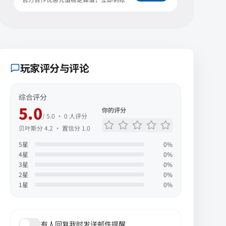
玩家评分与评论
综合评分
5.0
你的评分
/ 5.0 ·
0
人评分
贝叶斯分
4.2
· 置信分
1.0
5
星
0
%
4
星
0
%
3
星
0
%
2
星
0
%
1
星
0
%
有人回复我时发送邮件提醒