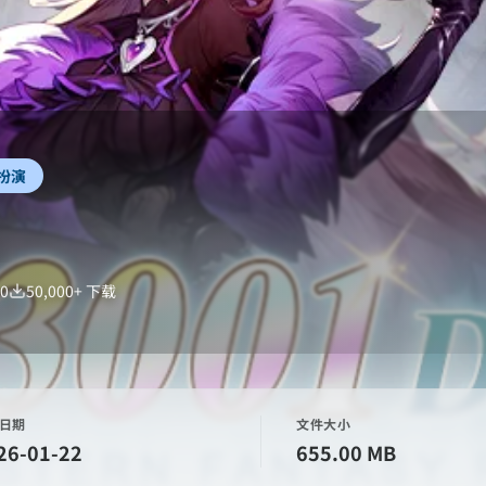
扮演
.0
50,000+
下载
日期
文件大小
26-01-22
655.00 MB