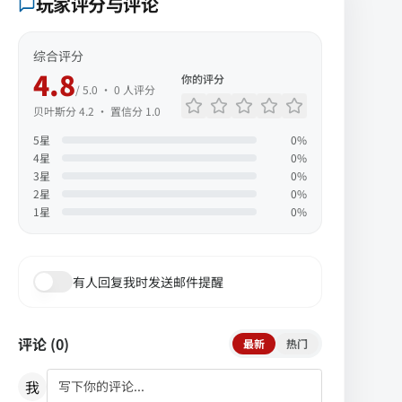
玩家评分与评论
综合评分
4.8
你的评分
/ 5.0 ·
0
人评分
贝叶斯分
4.2
· 置信分
1.0
5
星
0
%
4
星
0
%
3
星
0
%
2
星
0
%
1
星
0
%
有人回复我时发送邮件提醒
评论 (
0
)
最新
热门
我