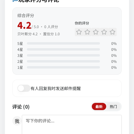
综合评分
4.2
你的评分
/ 5.0 ·
0
人评分
贝叶斯分
4.2
· 置信分
1.0
5
星
0
%
4
星
0
%
3
星
0
%
2
星
0
%
1
星
0
%
有人回复我时发送邮件提醒
评论 (
0
)
最新
热门
我