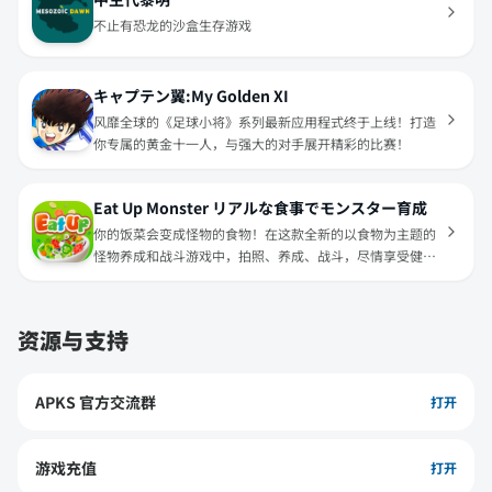
不止有恐龙的沙盒生存游戏
キャプテン翼:My Golden XI
风靡全球的《足球小将》系列最新应用程式终于上线！打造
你专属的黄金十一人，与强大的对手展开精彩的比赛！
Eat Up Monster リアルな食事でモンスター育成
你的饭菜会变成怪物的食物！在这款全新的以食物为主题的
怪物养成和战斗游戏中，拍照、养成、战斗，尽情享受健康
美食带来的乐趣吧！
资源与支持
APKS 官方交流群
打开
游戏充值
打开