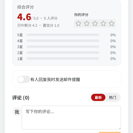
综合评分
4.6
你的评分
/ 5.0 ·
0
人评分
贝叶斯分
4.2
· 置信分
1.0
5
星
0
%
4
星
0
%
3
星
0
%
2
星
0
%
1
星
0
%
有人回复我时发送邮件提醒
评论 (
0
)
最新
热门
我