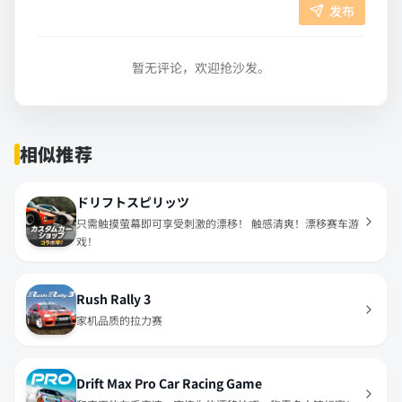
发布
暂无评论，欢迎抢沙发。
相似推荐
ドリフトスピリッツ
只需触摸萤幕即可享受刺激的漂移！ 触感清爽！漂移赛车游
戏！
Rush Rally 3
家机品质的拉力赛
Drift Max Pro Car Racing Game