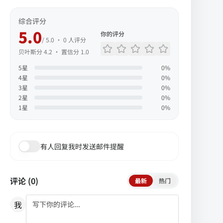
综合评分
5.0
你的评分
/ 5.0 ·
0
人评分
贝叶斯分
4.2
· 置信分
1.0
5
星
0
%
4
星
0
%
3
星
0
%
2
星
0
%
1
星
0
%
有人回复我时发送邮件提醒
评论 (
0
)
最新
热门
我