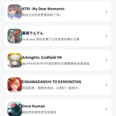
ATRI -My Dear Moments-
我在沉沦的世界里找到了你。
最强でんでん
Grokawa 冒险充满了让你发笑的噱头元素
Arknights: Endfield VN
由HYPERGRYPH开发的即时3D策略角色扮演游戏
ENGAWADANSHI TO KEMONOTAN
欢迎回来。短暂休息后，让我们一起努力。
Once Human
超自然开放世界生存游戏