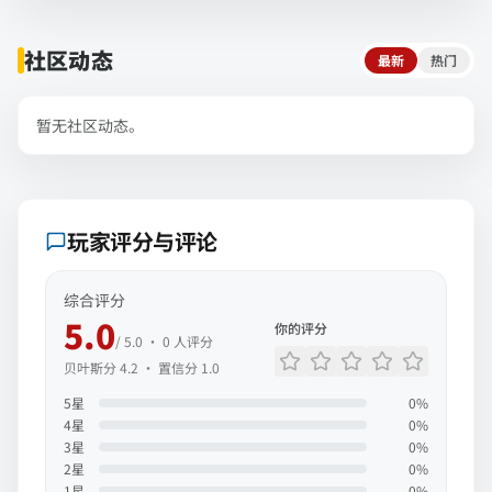
社区动态
最新
热门
暂无社区动态。
玩家评分与评论
综合评分
5.0
你的评分
/ 5.0 ·
0
人评分
贝叶斯分
4.2
· 置信分
1.0
5
星
0
%
4
星
0
%
3
星
0
%
2
星
0
%
1
星
0
%