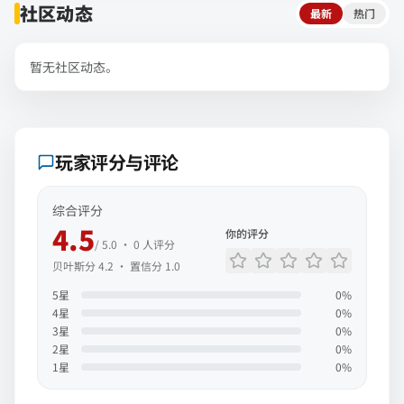
社区动态
最新
热门
暂无社区动态。
玩家评分与评论
综合评分
4.5
你的评分
/ 5.0 ·
0
人评分
贝叶斯分
4.2
· 置信分
1.0
5
星
0
%
4
星
0
%
3
星
0
%
2
星
0
%
1
星
0
%