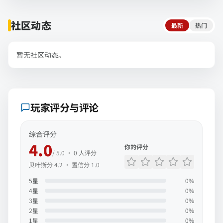
社区动态
最新
热门
暂无社区动态。
玩家评分与评论
综合评分
4.0
你的评分
/ 5.0 ·
0
人评分
贝叶斯分
4.2
· 置信分
1.0
5
星
0
%
4
星
0
%
3
星
0
%
2
星
0
%
1
星
0
%