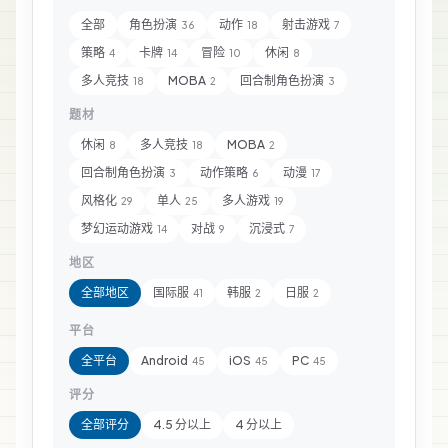
全部
角色扮演
动作
射击游戏
36
18
7
策略
卡牌
冒险
休闲
4
14
10
8
多人竞技
MOBA
回合制角色扮演
18
2
3
题材
休闲
多人竞技
MOBA
8
18
2
回合制角色扮演
动作策略
动漫
3
6
17
风格化
单人
多人游戏
29
25
19
梦幻运动游戏
对战
沉浸式
14
9
7
地区
全部地区
国际服
韩服
日服
41
2
2
平台
全平台
Android
iOS
PC
45
45
45
评分
全部评分
4.5 分以上
4 分以上