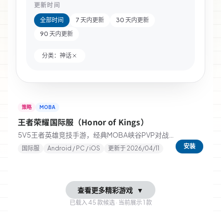
更新时间
全部时间
7 天内更新
30 天内更新
90 天内更新
分类：
神话
策略
MOBA
★
5.0
王者荣耀国际服（Honor of Kings）
5V5王者英雄竞技手游，经典MOBA峡谷PVP对战，
尽享团队荣耀！
安装
国际服
Android / PC / iOS
更新于
2026/04/11
查看更多精彩游戏
▼
已载入
45
款候选 · 当前展示
1
款