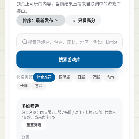
到真正可玩的内容，当前结果直接来自联调中的游戏库
接口。
排序：
最新发布
只看高分
搜索游戏库
快速浏览
综合推荐
国际服
日服
韩服
动作
卡牌
冒险
多维筛选
综合浏览：国际服 / 日服 / 韩服 / 动作 / 卡牌 / 冒险
· 共载入
45
款，当前命中
1
款
重置筛选
分类