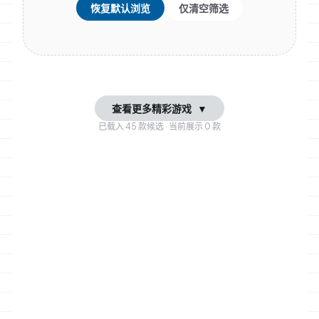
恢复默认浏览
仅清空筛选
查看更多精彩游戏
▼
已载入
45
款候选 · 当前展示
0
款