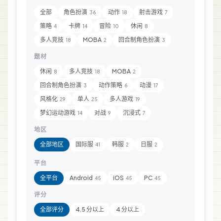
全部
角色扮演
动作
射击游戏
36
18
7
策略
卡牌
冒险
休闲
4
14
10
8
多人竞技
MOBA
回合制角色扮演
18
2
3
题材
休闲
多人竞技
MOBA
8
18
2
回合制角色扮演
动作策略
动漫
3
6
17
风格化
单人
多人游戏
29
25
19
梦幻运动游戏
对战
沉浸式
14
9
7
地区
全部地区
国际服
韩服
日服
41
2
2
平台
全平台
Android
iOS
PC
45
45
45
评分
全部评分
4.5 分以上
4 分以上