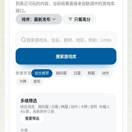
到真正可玩的内容，当前结果直接来自联调中的游戏库
接口。
排序：
最新发布
只看高分
搜索游戏库
快速浏览
综合推荐
国际服
日服
韩服
动作
卡牌
冒险
多维筛选
综合浏览：国际服 / 日服 / 韩服 / 动作 / 卡牌 / 冒险
· 共载入
45
款，当前命中
0
款
重置筛选
分类